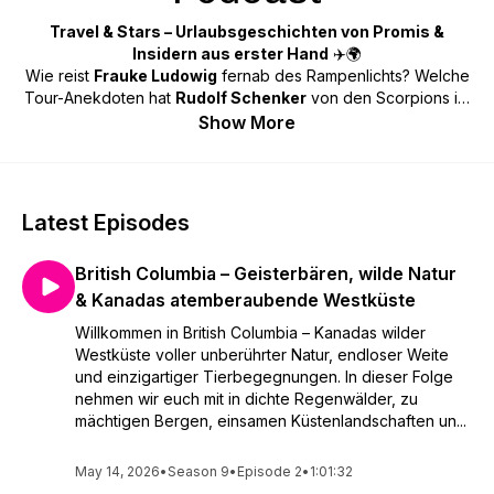
Travel & Stars – Urlaubsgeschichten von Promis &
Insidern aus erster Hand
✈️🌍
Wie reist
Frauke Ludowig
fernab des Rampenlichts? Welche
Tour-Anekdoten hat
Rudolf Schenker
von den Scorpions im
Gepäck? Und welche kuriosen Reise-Stories entlockt
Ruth
Show More
Moschner
ein Lachkrampf-Potenzial? In
Travel & Stars
spricht Gastgeber
Timo Kohlenberg
mit
Prominenten
, die
offen über ihre Lieblingsorte, Hotels und unvergesslichen
Momente erzählen – und mit
Destination-Profis
, die ihre
Latest Episodes
Heimat wie niemand sonst kennen: von
Denver & Colorado
bis zur
Mauritius
oder durch die Südstaaten. So bekommst
British Columbia – Geisterbären, wilde Natur
du die perfekte Mischung aus persönlichen Geschichten und
handfesten Insider-Tipps – für Fernreise, Städtetrip oder
& Kanadas atemberaubende Westküste
Kurzurlaub.
Willkommen in British Columbia – Kanadas wilder
Jetzt abonnieren und keine Folge verpassen! Weitere
Westküste voller unberührter Natur, endloser Weite
Informationen unter: america-unlimited.de | | australia-
und einzigartiger Tierbegegnungen. In dieser Folge
unlimited.de | feinreisen.de
nehmen wir euch mit in dichte Regenwälder, zu
mächtigen Bergen, einsamen Küstenlandschaften un...
May 14, 2026
•
Season 9
•
Episode 2
•
1:01:32